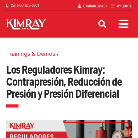
Skip
(405) 525-6601
LOGIN/REGISTER
MY QUOTE
to
main
content
Trainings & Demos
/
Los Reguladores Kimray:
Contrapresión, Reducción de
Presión y Presión Diferencial