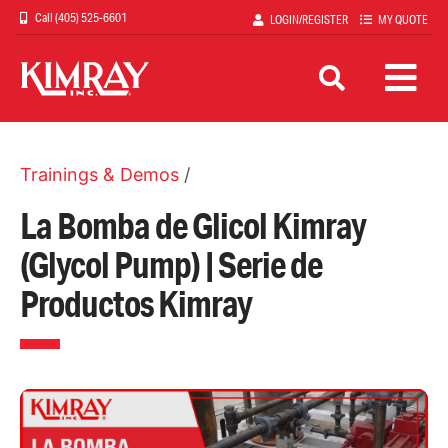
Skip
(405) 525-6601
LOGIN/REGISTER
MY QUOTE
to
main
content
Trainings & Demos
/
La Bomba de Glicol Kimray
(Glycol Pump) | Serie de
Productos Kimray